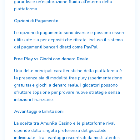
garantisce un’esplorazione fluida all’interno della
piattaforma.
Opzioni di Pagamento
Le opzioni di pagamento sono diverse e possono essere
utilizzate sia per depositi che ritirate, incluso il sistema
dei pagamenti bancari diretti come PayPal.
Free Play vs Giochi con denaro Reale
Una delle principali caratteristiche della piattaforma è
la presenza sia di modalità free play (sperimentazione
gratuita) e giochi a denaro reale. I giocatori possono
sfruttare l’opzione per provare nuove strategie senza
inibizioni finanziarie.
Avvantaggi e Limitazioni
La scelta tra AmunRa Casino e le piattaforme rivali
dipende dalla singola preferenza del giocabile
individuale. Tra i vantaggi riscontrati da molti utenti si