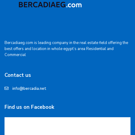
Bercadiaeg.com is leading company in the real estate field offering the
best offers and location in whole egypt’s area Residential and
Commercial
Contact us
info@bercadia.net
Find us on Facebook