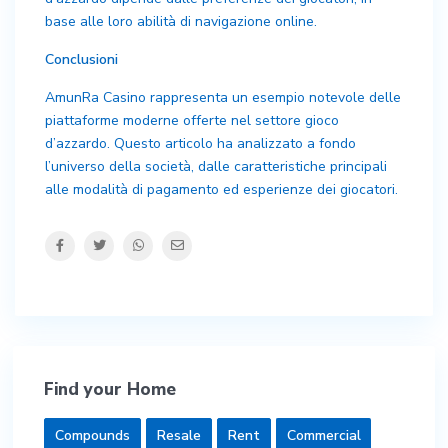
base alle loro abilità di navigazione online.
Conclusioni
AmunRa Casino rappresenta un esempio notevole delle
piattaforme moderne offerte nel settore gioco
d’azzardo. Questo articolo ha analizzato a fondo
l’universo della società, dalle caratteristiche principali
alle modalità di pagamento ed esperienze dei giocatori.
Find your Home
Compounds
Resale
Rent
Commercial