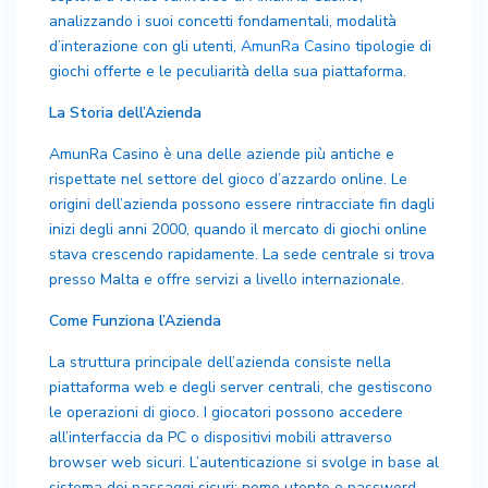
analizzando i suoi concetti fondamentali, modalità
d’interazione con gli utenti,
AmunRa Casino
tipologie di
giochi offerte e le peculiarità della sua piattaforma.
La Storia dell’Azienda
AmunRa Casino è una delle aziende più antiche e
rispettate nel settore del gioco d’azzardo online. Le
origini dell’azienda possono essere rintracciate fin dagli
inizi degli anni 2000, quando il mercato di giochi online
stava crescendo rapidamente. La sede centrale si trova
presso Malta e offre servizi a livello internazionale.
Come Funziona l’Azienda
La struttura principale dell’azienda consiste nella
piattaforma web e degli server centrali, che gestiscono
le operazioni di gioco. I giocatori possono accedere
all’interfaccia da PC o dispositivi mobili attraverso
browser web sicuri. L’autenticazione si svolge in base al
sistema dei passaggi sicuri: nome utente e password.