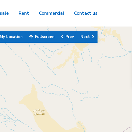
sale
Rent
Commercial
Contact us
My Location
Fullscreen
Prev
Next