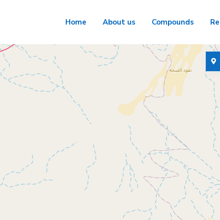
Home
About us
Compounds
Re