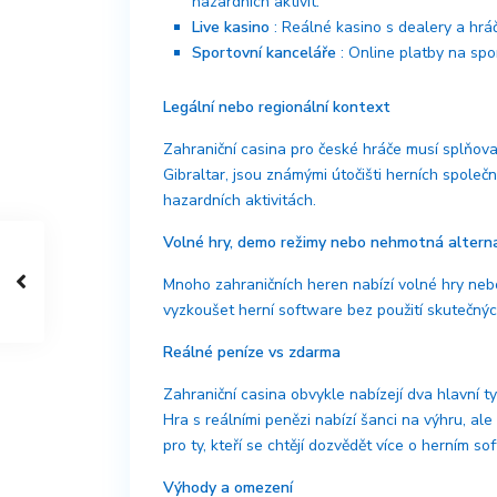
hazardních aktivit.
Live kasino
: Reálné kasino s dealery a hrá
Sportovní kanceláře
: Online platby na spo
Legální nebo regionální kontext
Zahraniční casina pro české hráče musí splňova
Gibraltar, jsou známými útočišti herních společ
hazardních aktivitách.
Volné hry, demo režimy nebo nehmotná altern
Mnoho zahraničních heren nabízí volné hry neb
vyzkoušet herní software bez použití skutečný
Reálné peníze vs zdarma
Zahraniční casina obvykle nabízejí dva hlavní t
Hra s reálními penězi nabízí šanci na výhru, ale
pro ty, kteří se chtějí dozvědět více o herním so
Výhody a omezení