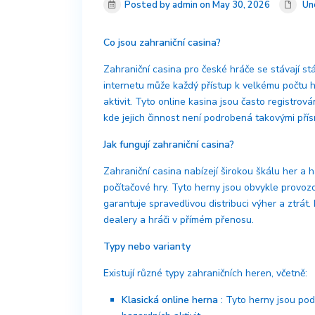
Posted by admin on May 30, 2026
Un
Co jsou zahraniční casina?
Zahraniční casina pro české hráče se stávají st
internetu může každý přístup k velkému počtu h
aktivit. Tyto online kasina jsou často registrov
kde jejich činnost není podrobená takovými pří
Jak fungují zahraniční casina?
Zahraniční casina nabízejí širokou škálu her a h
počítačové hry. Tyto herny jsou obvykle provo
garantuje spravedlivou distribuci výher a ztrát.
dealery a hráči v přímém přenosu.
Typy nebo varianty
Existují různé typy zahraničních heren, včetně:
Klasická online herna
: Tyto herny jsou pod