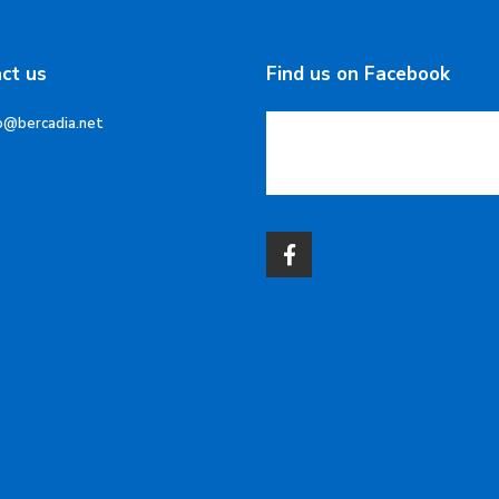
ct us
Find us on Facebook
o@bercadia.net