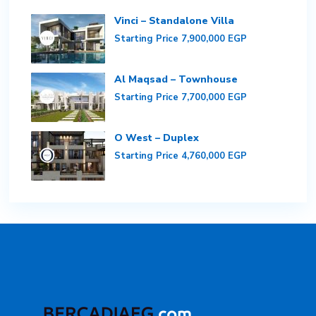
Vinci – Standalone Villa
Starting Price
7,900,000 EGP
Al Maqsad – Townhouse
Starting Price
7,700,000 EGP
O West – Duplex
Starting Price
4,760,000 EGP