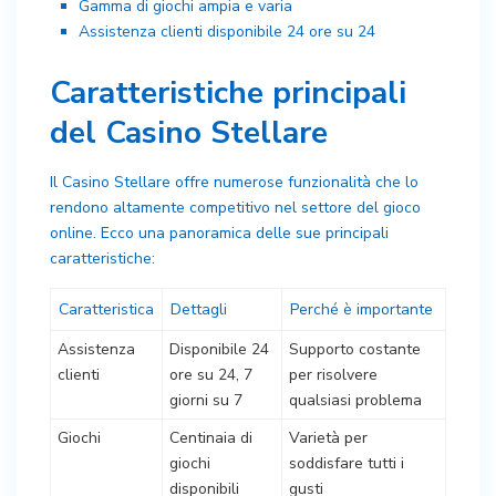
Gamma di giochi ampia e varia
Assistenza clienti disponibile 24 ore su 24
Caratteristiche principali
del Casino Stellare
Il Casino Stellare offre numerose funzionalità che lo
rendono altamente competitivo nel settore del gioco
online. Ecco una panoramica delle sue principali
caratteristiche:
Caratteristica
Dettagli
Perché è importante
Assistenza
Disponibile 24
Supporto costante
clienti
ore su 24, 7
per risolvere
giorni su 7
qualsiasi problema
Giochi
Centinaia di
Varietà per
giochi
soddisfare tutti i
disponibili
gusti