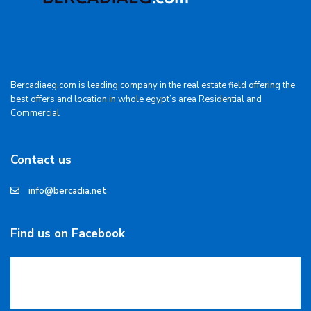
Bercadiaeg.com is leading company in the real estate field offering the
best offers and location in whole egypt’s area Residential and
Commercial
Contact us
info@bercadia.net
Find us on Facebook