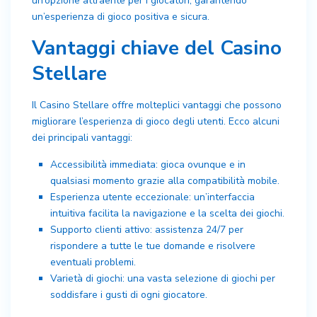
un’opzione attraente per i giocatori, garantendo
un’esperienza di gioco positiva e sicura.
Vantaggi chiave del Casino
Stellare
Il Casino Stellare offre molteplici vantaggi che possono
migliorare l’esperienza di gioco degli utenti. Ecco alcuni
dei principali vantaggi:
Accessibilità immediata: gioca ovunque e in
qualsiasi momento grazie alla compatibilità mobile.
Esperienza utente eccezionale: un’interfaccia
intuitiva facilita la navigazione e la scelta dei giochi.
Supporto clienti attivo: assistenza 24/7 per
rispondere a tutte le tue domande e risolvere
eventuali problemi.
Varietà di giochi: una vasta selezione di giochi per
soddisfare i gusti di ogni giocatore.