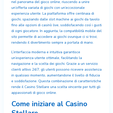
nel panorama del gioco online, riuscendo a unire
un’offerta variata di giochi con un’eccezionale
esperienza utente. La piattaforma offre centinaia di
giochi, spaziando dalle slot machine ai giochi da tavolo
fino alle opzioni di casinò live, soddisfacendo così i gusti
di ogni giocatore. In aggiunta, la compatibilità mobile del
sito permette di accedere ai giochi ovunque ci si trovi,
rendendo il divertimento sempre a portata di mano.
L’interfaccia moderna e intuitiva garantisce
un’esperienza utente ottimale, facilitando la
navigazione e la scelta dei giochi. Grazie a un servizio
clienti attivo 24/7, gli utenti possono ricevere assistenza
in qualsiasi momento, aumentandone il livello di fiducia
e soddisfazione. Questa combinazione di caratteristiche
rende il Casino Stellare una scelta vincente per tutti gli
appassionati di gioco online.
Come iniziare al Casino