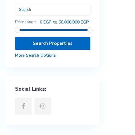
Price range:
0 EGP to 50,000,000 EGP
More Search Options
Social Links: