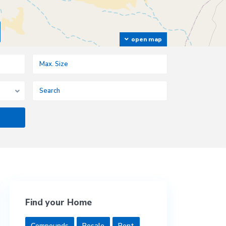
open map
Find your Home
Compounds
Resale
Rent