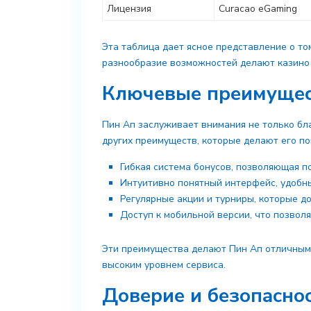
Лицензия
Curacao eGaming
Эта таблица дает ясное представление о том
разнообразие возможностей делают казино
Ключевые преимущес
Пин Ап заслуживает внимания не только бла
других преимуществ, которые делают его п
Гибкая система бонусов, позволяющая 
Интуитивно понятный интерфейс, удобны
Регулярные акции и турниры, которые до
Доступ к мобильной версии, что позволя
Эти преимущества делают Пин Ап отличным 
высоким уровнем сервиса.
Доверие и безопасно