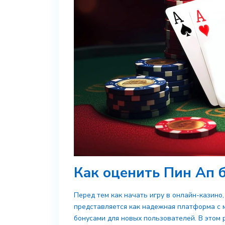
Как оценить Пин Ап 
Перед тем как начать игру в онлайн-казино
представляется как надежная платформа с
бонусами для новых пользователей. В этом