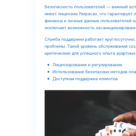
Безопасность пользователей — важный аспе
имеет лицензию Кюрасао, что гарантирует л
финансы и личные данные пользователей з
исключает возможность несанкционированн
Служба поддержки работает круглосуточно,
проблемы. Такой уровень обслуживания созд
критическим для успешного опыта азартных 
Лицензирование и регулирование
Использование безопасных методов пл
Доступная поддержка клиентов