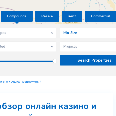
Compounds
Resale
Rent
Commercial
ypes
Bed
Projects
 и его лучших предложений
обзор онлайн казино и