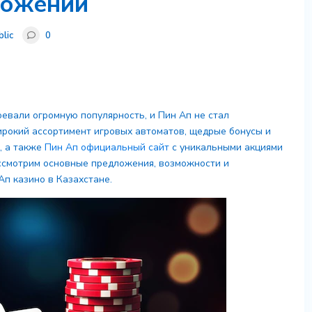
ложений
blic
0
евали огромную популярность, и Пин Ап не стал
рокий ассортимент игровых автоматов, щедрые бонусы и
, а также
Пин Ап официальный сайт
с уникальными акциями
ассмотрим основные предложения, возможности и
п казино в Казахстане.