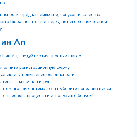
но.
пасности, предлагаемых игр, бонусов и качества
нзию Кюрасао, что подтверждает его легальность и
уг.
Пин Ап
а Пин Ап, следуйте этим простым шагам:
аполните регистрационную форму.
ацию для повышения безопасности.
 тенге для начала игры.
ентом игровых автоматов и выберите понравившуюся.
от игрового процесса и используйте бонусы!