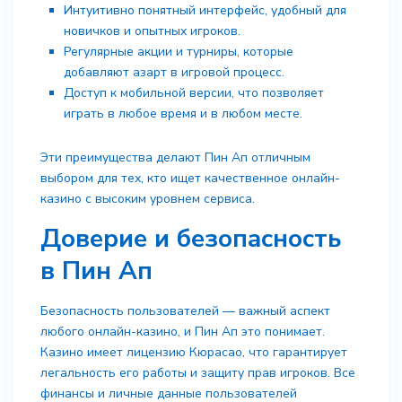
Интуитивно понятный интерфейс, удобный для
новичков и опытных игроков.
Регулярные акции и турниры, которые
добавляют азарт в игровой процесс.
Доступ к мобильной версии, что позволяет
играть в любое время и в любом месте.
Эти преимущества делают Пин Ап отличным
выбором для тех, кто ищет качественное онлайн-
казино с высоким уровнем сервиса.
Доверие и безопасность
в Пин Ап
Безопасность пользователей — важный аспект
любого онлайн-казино, и Пин Ап это понимает.
Казино имеет лицензию Кюрасао, что гарантирует
легальность его работы и защиту прав игроков. Все
финансы и личные данные пользователей