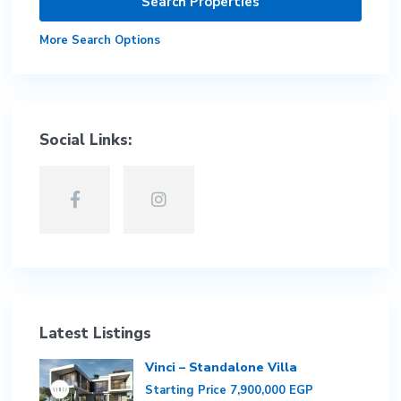
More Search Options
Social Links:
Latest Listings
Vinci – Standalone Villa
Starting Price
7,900,000 EGP