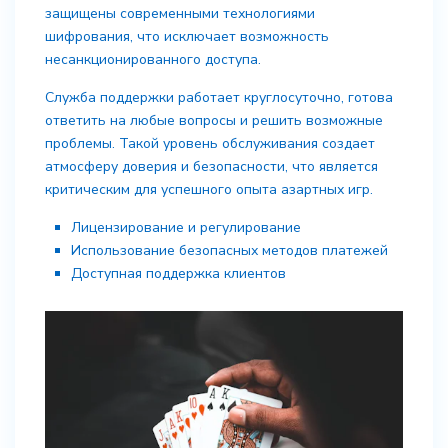
защищены современными технологиями
шифрования, что исключает возможность
несанкционированного доступа.
Служба поддержки работает круглосуточно, готова
ответить на любые вопросы и решить возможные
проблемы. Такой уровень обслуживания создает
атмосферу доверия и безопасности, что является
критическим для успешного опыта азартных игр.
Лицензирование и регулирование
Использование безопасных методов платежей
Доступная поддержка клиентов