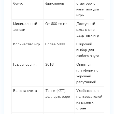
бонус
фриспинов
стартового
капитала для
игры
Минимальный
От 600 тенге
Доступный
депозит
вход в мир
азартных игр
Количество игр
Более 5000
Широкий
выбор для
любого вкуса
Год основания
2016
Опытная
платформа с
хорошей
репутацией
Валюта счета
Тенге (KZT),
Удобство для
доллары, евро
пользователей
из разных
стран