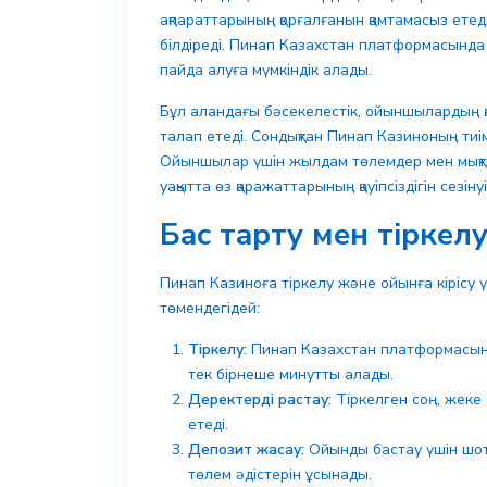
ақпараттарының қорғалғанын қамтамасыз етеді
білдіреді. Пинап Казахстан платформасынд
пайда алуға мүмкіндік алады.
Бұл аландағы бәсекелестік, ойыншылардың 
талап етеді. Сондықтан Пинап Казиноның тиі
Ойыншылар үшін жылдам төлемдер мен мықты 
уақытта өз қаражаттарының қауіпсіздігін сезіну
Бас тарту мен тіркелу
Пинап Казиноға тіркелу және ойынға кірісу ү
төмендегідей:
Тіркелу:
Пинап Казахстан платформасынд
тек бірнеше минутты алады.
Деректерді растау:
Тіркелген соң, жеке 
етеді.
Депозит жасау:
Ойынды бастау үшін шотқа
төлем әдістерін ұсынады.