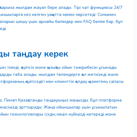
қтарына жылдам жауап бере алады. Тірі чат функциясы 24/7
ыншыларға кез келген уақытта көмек көрсетеді. Сонымен
ларын шешу үшін арнайы бөлімдер мен FAQ бөлімі бар, бұл
еді.
ды таңдау керек
тиімді, қауіпсіз және қызықты ойын тәжірибесін ұсынады.
арды таба алады, жылдам төлемдерге қол жеткізеді және
орманың қауіпсіздігі мен клиенттік қолдау қызметінің сапасы
ңіз, Пинап Қазақстанды таңдауыңыз маңызды. Бұл платформа
 жеңісіңізді арттырады. Жаңа ойыншылар үшін ұсынылатын
йын технологиялары сіздің көңіл-күйіңізді көтереді және