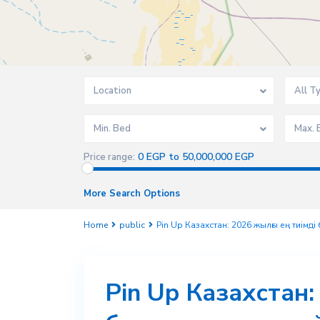
Location
All T
Min. Bed
Max. 
0 EGP to 50,000,000 EGP
Price range:
More Search Options
Home
public
Pin Up Казахстан: 2026 жылғы ең тиімд
Pin Up Казахстан: