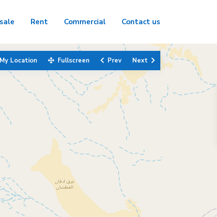
sale
Rent
Commercial
Contact us
My Location
Fullscreen
Prev
Next