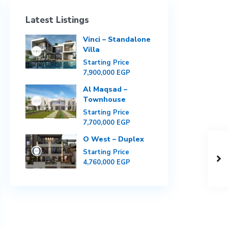
Latest Listings
Vinci – Standalone
Villa
Starting Price
7,900,000 EGP
Al Maqsad –
Townhouse
Starting Price
7,700,000 EGP
O West – Duplex
Starting Price
4,760,000 EGP