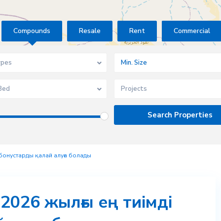
Compounds
Resale
Rent
Commercial
ypes
Bed
Projects
і бонустарды қалай алуға болады
 2026 жылғы ең тиімді