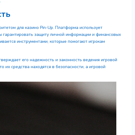
.
сть
ритетом для казино Pin-Up. Платформа использует
ы гарантировать защиту личной информации и финансовых
ивается инструментами, которые помогают игрокам
дтверждает его надежность и законность ведения игровой
то их средства находятся в безопасности, а игровой