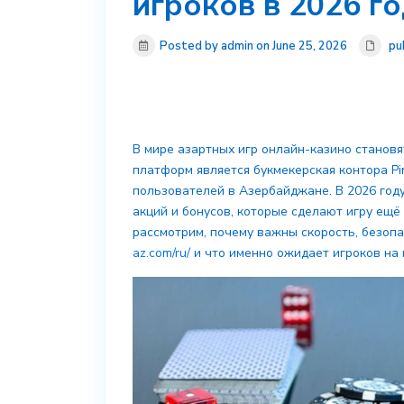
игроков в 2026 г
Posted by admin on June 25, 2026
pu
В мире азартных игр онлайн-казино становя
платформ является букмекерская контора P
пользователей в Азербайджане. В 2026 год
акций и бонусов, которые сделают игру ещё
рассмотрим, почему важны скорость, безопа
az.com/ru/
и что именно ожидает игроков на 