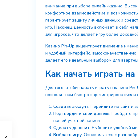
внимание при выборе онлайн-казино. Высок
комфортное взаимодействие и возможность 
гарантирует защиту личных данных и средст
игр. Наконец, ценность включает в себя на
для игроков, что делает игру более доходно
Казино Pin-Up акцентирует внимание именно
и удобный интерфейс, высококачественную 
делает его идеальным выбором для азартны
Как начать играть н
Для того, чтобы начать играть в казино Pin
позволят вам быстро зарегистрироваться и 
Создать аккаунт:
Перейдите на сайт и з
Подтвердить свои данные:
Пройдите пр
вашей учетной записи.
Сделать депозит:
Выберите удобный мет
Выбрать игру:
Ознакомьтесь с разнообра