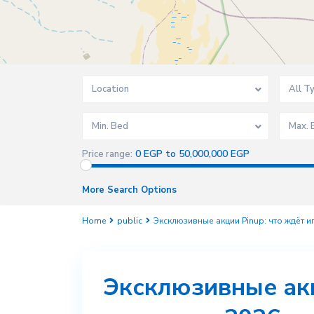
Location
All T
Min. Bed
Max. 
0 EGP to 50,000,000 EGP
Price range:
More Search Options
Home
public
Эксклюзивные акции Pinup: что ждёт и
Эксклюзивные акц