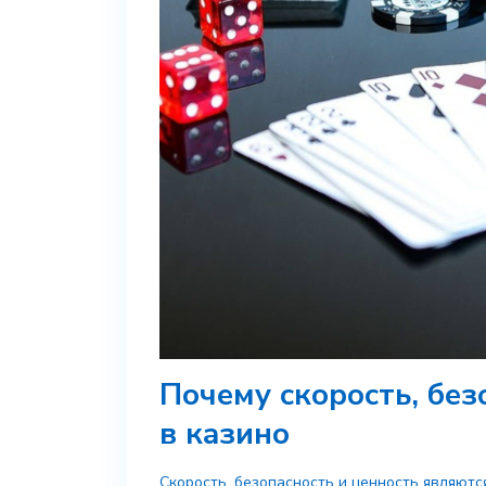
Почему скорость, без
в казино
Скорость, безопасность и ценность являют