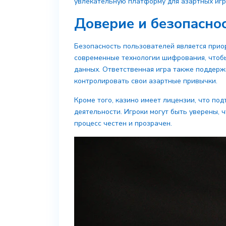
увлекательную платформу для азартных игр
Доверие и безопасно
Безопасность пользователей является прио
современные технологии шифрования, чтоб
данных. Ответственная игра также поддерж
контролировать свои азартные привычки.
Кроме того, казино имеет лицензии, что по
деятельности. Игроки могут быть уверены, ч
процесс честен и прозрачен.