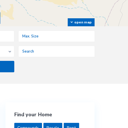
open map
Find your Home
Compounds
Resale
Rent