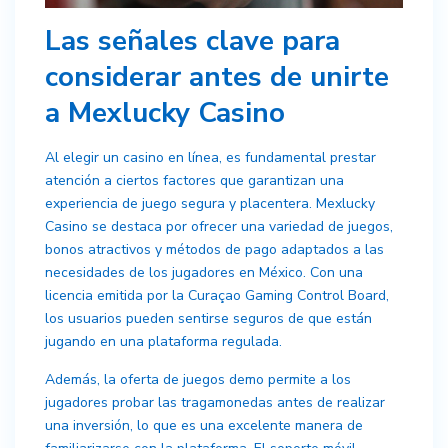
Las señales clave para
considerar antes de unirte
a Mexlucky Casino
Al elegir un casino en línea, es fundamental prestar
atención a ciertos factores que garantizan una
experiencia de juego segura y placentera. Mexlucky
Casino se destaca por ofrecer una variedad de juegos,
bonos atractivos y métodos de pago adaptados a las
necesidades de los jugadores en México. Con una
licencia emitida por la Curaçao Gaming Control Board,
los usuarios pueden sentirse seguros de que están
jugando en una plataforma regulada.
Además, la oferta de juegos demo permite a los
jugadores probar las tragamonedas antes de realizar
una inversión, lo que es una excelente manera de