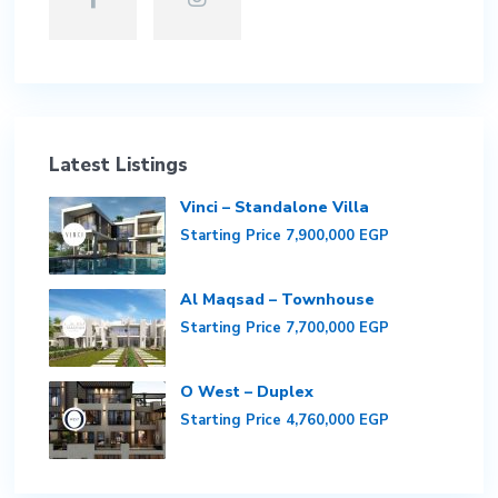
Latest Listings
Vinci – Standalone Villa
Starting Price
7,900,000 EGP
Al Maqsad – Townhouse
Starting Price
7,700,000 EGP
O West – Duplex
Starting Price
4,760,000 EGP