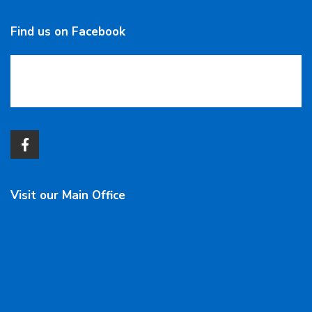
Find us on Facebook
Visit our Main Office