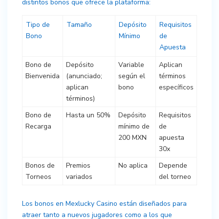
distintos bonos que ofrece la plataforma:
Tipo de
Tamaño
Depósito
Requisitos
Bono
Mínimo
de
Apuesta
Bono de
Depósito
Variable
Aplican
Bienvenida
(anunciado;
según el
términos
aplican
bono
específicos
términos)
Bono de
Hasta un 50%
Depósito
Requisitos
Recarga
mínimo de
de
200 MXN
apuesta
30x
Bonos de
Premios
No aplica
Depende
Torneos
variados
del torneo
Los bonos en Mexlucky Casino están diseñados para
atraer tanto a nuevos jugadores como a los que