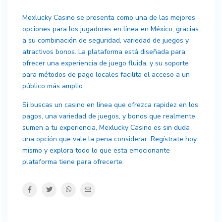
Mexlucky Casino se presenta como una de las mejores
opciones para los jugadores en línea en México, gracias
a su combinación de seguridad, variedad de juegos y
atractivos bonos. La plataforma está diseñada para
ofrecer una experiencia de juego fluida, y su soporte
para métodos de pago locales facilita el acceso a un
público más amplio.
Si buscas un casino en línea que ofrezca rapidez en los
pagos, una variedad de juegos, y bonos que realmente
sumen a tu experiencia, Mexlucky Casino es sin duda
una opción que vale la pena considerar. Regístrate hoy
mismo y explora todo lo que esta emocionante
plataforma tiene para ofrecerte.