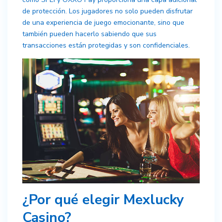
de protección. Los jugadores no solo pueden disfrutar
de una experiencia de juego emocionante, sino que
también pueden hacerlo sabiendo que sus
transacciones están protegidas y son confidenciales.
¿Por qué elegir Mexlucky
Casino?