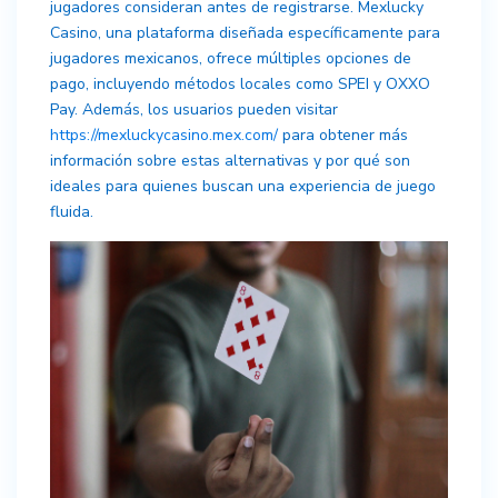
jugadores consideran antes de registrarse. Mexlucky
Casino, una plataforma diseñada específicamente para
jugadores mexicanos, ofrece múltiples opciones de
pago, incluyendo métodos locales como SPEI y OXXO
Pay. Además, los usuarios pueden visitar
https://mexluckycasino.mex.com/
para obtener más
información sobre estas alternativas y por qué son
ideales para quienes buscan una experiencia de juego
fluida.