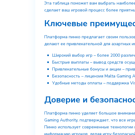
Эта таблица поможет вам выбрать наиболее
сделает ваш игровой процесс более приятн
Ключевые преимущес
Платформа пинко предлагает своим пользо
делают ее привлекательной для азартных и
Широкий выбор игр – более 2000 различ
Быстрые выплаты – вывод средств осуще
Привлекательные бонусы и акции – прив
Безопасность – лицензия Malta Gaming A
Удобные методы оплаты – поддержка Visa
Доверие и безопасно
Платформа пинко уделяет большое внимание
Gaming Authority, подтверждает, что все иг
Пинко использует современные технологии
информацию игроков, делая игру безопасной