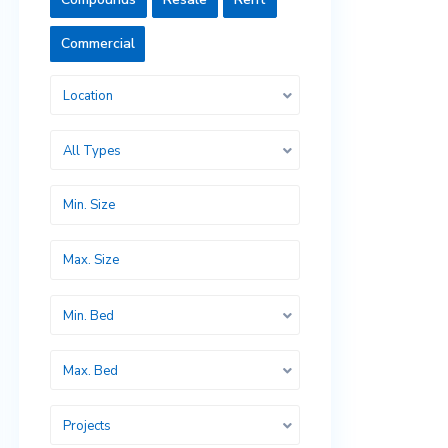
Commercial
Location
All Types
Min. Bed
Max. Bed
Projects