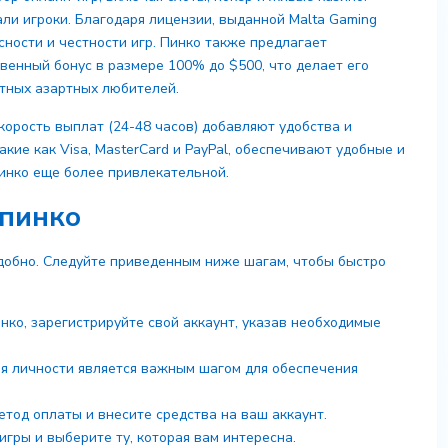
али игроки. Благодаря лицензии, выданной Malta Gaming
сности и честности игр. Пинко также предлагает
венный бонус в размере 100% до $500, что делает его
тных азартных любителей.
орость выплат (24-48 часов) добавляют удобства и
кие как Visa, MasterCard и PayPal, обеспечивают удобные и
пинко еще более привлекательной.
 пинко
удобно. Следуйте приведенным ниже шагам, чтобы быстро
нко, зарегистрируйте свой аккаунт, указав необходимые
 личности является важным шагом для обеспечения
тод оплаты и внесите средства на ваш аккаунт.
гры и выберите ту, которая вам интересна.