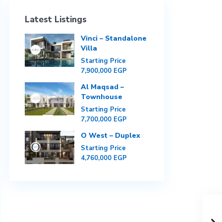
Latest Listings
Vinci – Standalone
Villa
Starting Price
7,900,000 EGP
Al Maqsad –
Townhouse
Starting Price
7,700,000 EGP
O West – Duplex
Starting Price
4,760,000 EGP