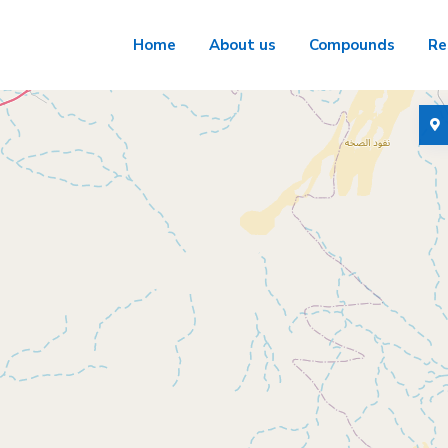
Home
About us
Compounds
Re