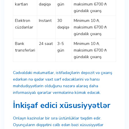
kartları
dəqiqə
gün
maksimum 6700 ₼
gündəlik çıxarış
Elektron
Instant
30
Minimum 10 ₼,
cüzdanlar
dəqiqə
maksimum 6700 ₼
gündəlik çıxarış
Bank
24 saat
3-5
Minimum 10 ₼,
transferləri
gün
maksimum 6700 ₼
gündəlik çıxarış
Cədvəldəki məlumatlar, istifadəçilərin depozit və çıxarış
edərkən nə qədər vaxt sərf edəcəklərini və hansı
məhdudiyyətlərin olduğunu nəzərə alaraq daha
informasiyalı qərarlar vermələrinə kömək edəcək.
İnkişaf edici xüsusiyyətlər
Onlayn kazinolar bir sıra üstünlüklər təqdim edir.
Oyunçuların diqqətini cəlb edən bəzi xüsusiyyətlər