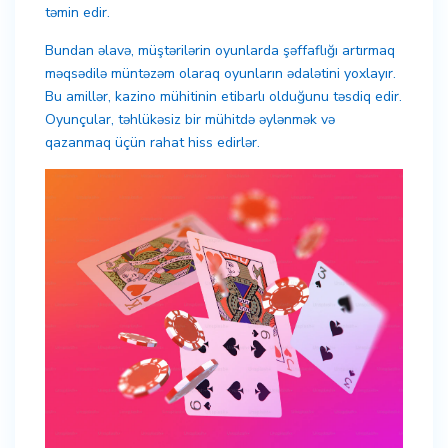
təmin edir.
Bundan əlavə, müştərilərin oyunlarda şəffaflığı artırmaq
məqsədilə müntəzəm olaraq oyunların ədalətini yoxlayır.
Bu amillər, kazino mühitinin etibarlı olduğunu təsdiq edir.
Oyunçular, təhlükəsiz bir mühitdə əylənmək və
qazanmaq üçün rahat hiss edirlər.