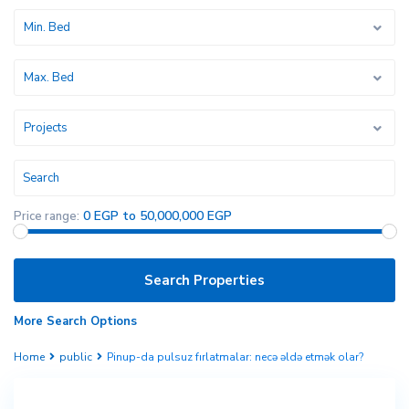
Min. Bed
Max. Bed
Projects
0 EGP to 50,000,000 EGP
Price range:
More Search Options
Home
public
Pinup-da pulsuz fırlatmalar: necə əldə etmək olar?