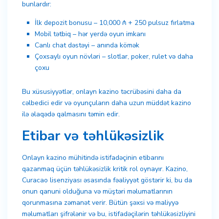
bunlardır:
İlk depozit bonusu – 10,000 ₼ + 250 pulsuz fırlatma
Mobil tətbiq – hər yerdə oyun imkanı
Canlı chat dəstəyi – anında kömək
Çoxsaylı oyun növləri – slotlar, poker, rulet və daha
çoxu
Bu xüsusiyyətlər, onlayn kazino təcrübəsini daha da
cəlbedici edir və oyunçuların daha uzun müddət kazino
ilə əlaqədə qalmasını təmin edir.
Etibar və təhlükəsizlik
Onlayn kazino mühitində istifadəçinin etibarını
qazanmaq üçün təhlükəsizlik kritik rol oynayır. Kazino,
Curacao lisenziyası əsasında fəaliyyət göstərir ki, bu da
onun qanuni olduğuna və müştəri məlumatlarının
qorunmasına zəmanət verir. Bütün şəxsi və maliyyə
məlumatları şifrələnir və bu, istifadəçilərin təhlükəsizliyini