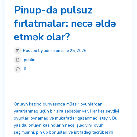
Pinup-da pulsuz
fırlatmalar: necə əldə
etmək olar?
Posted by admin on June 25, 2026
public
0
Onlayn kazino dünyasında müasir oyunlardan
yararlanmaq üçün bir sıra səbəblər var. Hər kəs sevdiyi
oyunları oynamaq və mükafatlar qazanmaq istəyir. Bu
yazıda, onlayn kazinoların necə işlədiyini, oyun
seçimlərini,
pin up
bonusları və istifadəçi təcrübəsini