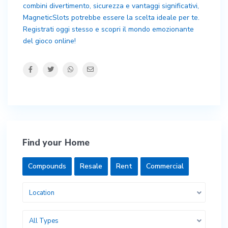
combini divertimento, sicurezza e vantaggi significativi,
MagneticSlots potrebbe essere la scelta ideale per te.
Registrati oggi stesso e scopri il mondo emozionante
del gioco online!
Find your Home
Compounds
Resale
Rent
Commercial
Location
All Types