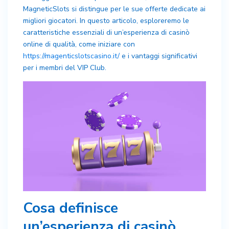
MagneticSlots si distingue per le sue offerte dedicate ai
migliori giocatori. In questo articolo, esploreremo le
caratteristiche essenziali di un’esperienza di casinò
online di qualità, come iniziare con
https://magenticslotscasino.it/
e i vantaggi significativi
per i membri del VIP Club.
Cosa definisce
un’esperienza di casinò