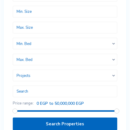
Min. Bed
Max. Bed
Projects
Price range:
0 EGP to 50,000,000 EGP