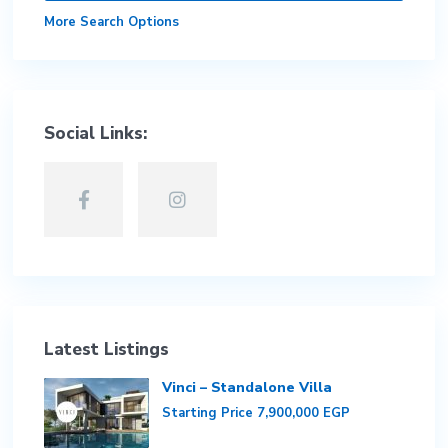
More Search Options
Social Links:
Latest Listings
Vinci – Standalone Villa
Starting Price
7,900,000 EGP