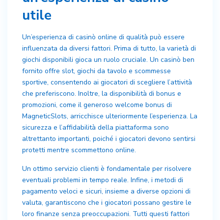
utile
Un’esperienza di casinò online di qualità può essere
influenzata da diversi fattori. Prima di tutto, la varietà di
giochi disponibili gioca un ruolo cruciale. Un casinò ben
fornito offre slot, giochi da tavolo e scommesse
sportive, consentendo ai giocatori di scegliere l’attività
che preferiscono. Inoltre, la disponibilità di bonus e
promozioni, come il generoso welcome bonus di
MagneticSlots, arricchisce ulteriormente l’esperienza. La
sicurezza e l’affidabilità della piattaforma sono
altrettanto importanti, poiché i giocatori devono sentirsi
protetti mentre scommettono online.
Un ottimo servizio clienti è fondamentale per risolvere
eventuali problemi in tempo reale. Infine, i metodi di
pagamento veloci e sicuri, insieme a diverse opzioni di
valuta, garantiscono che i giocatori possano gestire le
loro finanze senza preoccupazioni. Tutti questi fattori