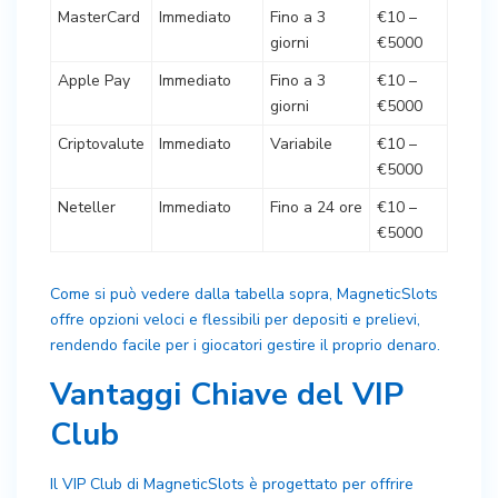
MasterCard
Immediato
Fino a 3
€10 –
giorni
€5000
Apple Pay
Immediato
Fino a 3
€10 –
giorni
€5000
Criptovalute
Immediato
Variabile
€10 –
€5000
Neteller
Immediato
Fino a 24 ore
€10 –
€5000
Come si può vedere dalla tabella sopra, MagneticSlots
offre opzioni veloci e flessibili per depositi e prelievi,
rendendo facile per i giocatori gestire il proprio denaro.
Vantaggi Chiave del VIP
Club
Il VIP Club di MagneticSlots è progettato per offrire