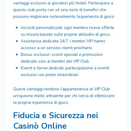
vantaggi esclusivi ai giocatori più fedeli. Partecipare a
questo club porta con sé una serie di benefici che
possono migliorare notevolmente l’esperienza di gioco:
Accordi personalizzati: ogni membro riceve offerte
su misura basate sulle proprie abitudini di gioco.
Assistenza dedicata 24/7: i membri VIP hanno
accesso a un servizio clienti prioritario.
Bonus esclusivi: sconti speciali e promozioni
dedicate solo ai membri del VIP Club.
Eventi e tornei dedicati: partecipazione a eventi
esclusivi con premi straordinari.
Questi vantaggi rendono l’appartenenza al VIP Club
un’opzione molto attraente per chi cerca di ottimizzare
la propria esperienza di gioco.
Fiducia e Sicurezza nei
Casinò Online