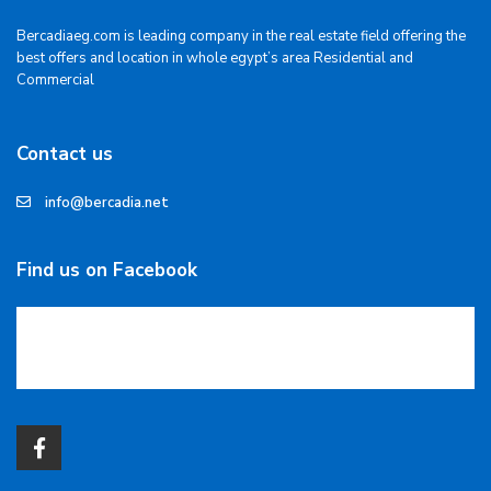
Bercadiaeg.com is leading company in the real estate field offering the
best offers and location in whole egypt’s area Residential and
Commercial
Contact us
info@bercadia.net
Find us on Facebook