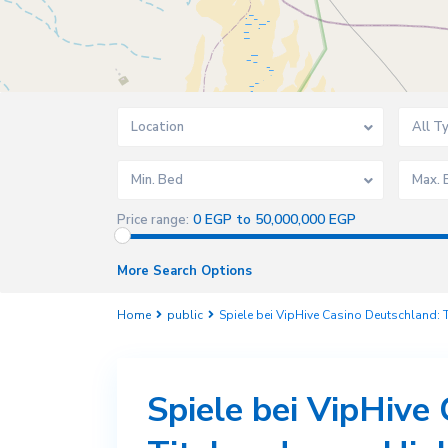
Location
All T
Min. Bed
Max. 
0 EGP to 50,000,000 EGP
Price range:
More Search Options
Home
public
Spiele bei VipHive Casino Deutschland: 
Spiele bei VipHive