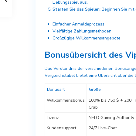
Lieblingsspiel aus.
Starten Sie das Spielen:
Beginnen Sie mit 
Einfacher Anmeldeprozess
Vielfältige Zahlungsmethoden
Großzügige Willkommensangebote
Bonusübersicht des Vi
Das Verständnis der verschiedenen Bonusangeb
Vergleichstabel bietet eine Übersicht über die 
Bonusart
Größe
Willkommensbonus
100% bis 750 $ + 200 Fr
Crab
Lizenz
NELO Gaming Authority
Kundensupport
24/7 Live-Chat