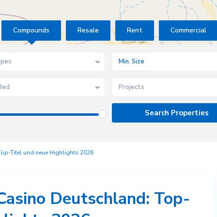
Compounds
Resale
Rent
Commercial
ypes
Bed
Projects
Top-Titel und neue Highlights 2026
 Casino Deutschland: Top-