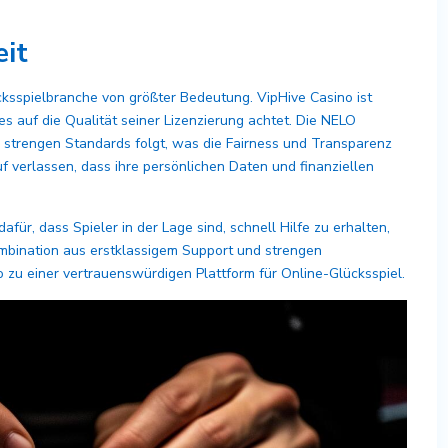
eit
lücksspielbranche von größter Bedeutung. VipHive Casino ist
es auf die Qualität seiner Lizenzierung achtet. Die NELO
o strengen Standards folgt, was die Fairness und Transparenz
auf verlassen, dass ihre persönlichen Daten und finanziellen
ür, dass Spieler in der Lage sind, schnell Hilfe zu erhalten,
ombination aus erstklassigem Support und strengen
 zu einer vertrauenswürdigen Plattform für Online-Glücksspiel.