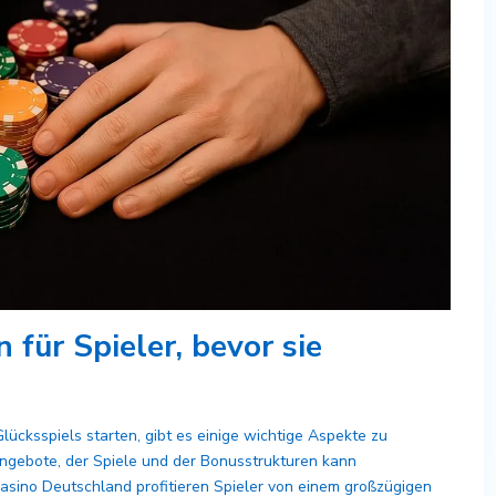
 für Spieler, bevor sie
ücksspiels starten, gibt es einige wichtige Aspekte zu
Angebote, der Spiele und der Bonusstrukturen kann
Casino Deutschland profitieren Spieler von einem großzügigen