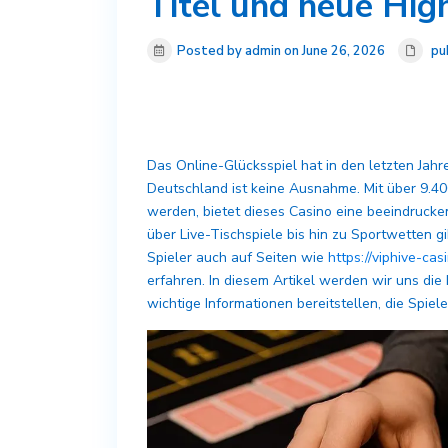
Titel und neue Hig
Posted by admin on June 26, 2026
pu
Das Online-Glücksspiel hat in den letzten Jah
Deutschland ist keine Ausnahme. Mit über 9.40
werden, bietet dieses Casino eine beeindruck
über Live-Tischspiele bis hin zu Sportwetten 
Spieler auch auf Seiten wie
https://viphive-cas
erfahren. In diesem Artikel werden wir uns di
wichtige Informationen bereitstellen, die Spiel