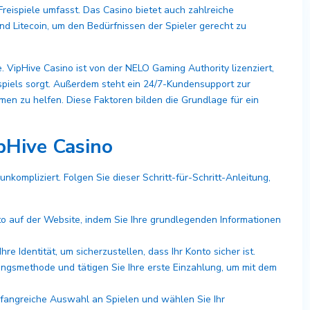
reispiele umfasst. Das Casino bietet auch zahlreiche
und Litecoin, um den Bedürfnissen der Spieler gerecht zu
le. VipHive Casino ist von der NELO Gaming Authority lizenziert,
spiels sorgt. Außerdem steht ein 24/7-Kundensupport zur
men zu helfen. Diese Faktoren bilden die Grundlage für ein
pHive Casino
unkompliziert. Folgen Sie dieser Schritt-für-Schritt-Anleitung,
to auf der Website, indem Sie Ihre grundlegenden Informationen
hre Identität, um sicherzustellen, dass Ihr Konto sicher ist.
ngsmethode und tätigen Sie Ihre erste Einzahlung, um mit dem
fangreiche Auswahl an Spielen und wählen Sie Ihr