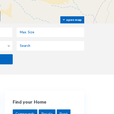
open map
Find your Home
Compounds
Resale
Rent