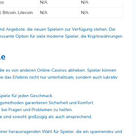
os
N/A
N/A
 Bitcoin, Litecoin
N/A
N/A
und Angebote, die neuen Spielern zur Verfügung stehen. Die
eressante Option für viele moderne Spieler, die Kryptowährungen
le
, die es von anderen Online-Casinos abheben. Spieler können
die das Erlebnis nicht nur unterhaltsam, sondern auch lukrativ
piele für jeden Geschmack.
ngsmethoden garantieren Sicherheit und Komfort.
 bei Fragen und Problemen zu helfen.
e sind sowohl großzügig als auch ansprechend.
einer herausragenden Wahl für Spieler, die ein spannendes und