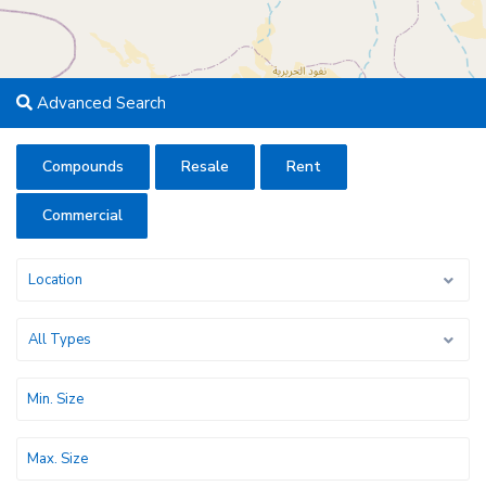
Advanced Search
Compounds
Resale
Rent
Commercial
Location
All Types