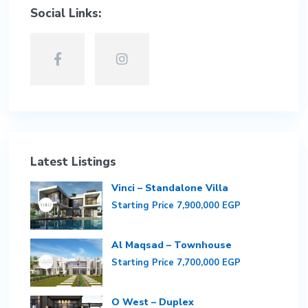
Social Links:
Latest Listings
Vinci – Standalone Villa
Starting Price
7,900,000 EGP
Al Maqsad – Townhouse
Starting Price
7,700,000 EGP
O West – Duplex