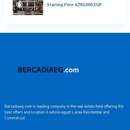
Starting Price
4,760,000 EGP
Bercadiaeg.com is leading company in the real estate field offering the
best offers and location in whole egypt’s area Residential and
Commercial