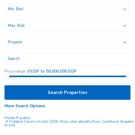
Min. Bed
Max. Bed
Projects
0 EGP to 50,000,000 EGP
Price range:
More Search Options
Home
public
FireSpin Casino im Jahr 2026: Alles über aktuelle Boni, Cashback-Angebo
te und