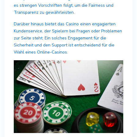
es strengen Vorschriften folgt, um die Fairness und
Transparenz zu gewährleisten.
Darüber hinaus bietet das Casino einen engagierten
Kundenservice, der Spielern bei Fragen oder Problemen
zur Seite steht. Ein solches Engagement für die
Sicherheit und den Support ist entscheidend für die
Wahl eines Online-Casinos.