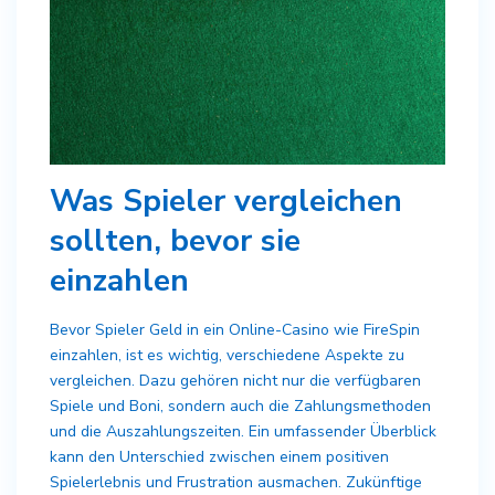
Was Spieler vergleichen
sollten, bevor sie
einzahlen
Bevor Spieler Geld in ein Online-Casino wie FireSpin
einzahlen, ist es wichtig, verschiedene Aspekte zu
vergleichen. Dazu gehören nicht nur die verfügbaren
Spiele und Boni, sondern auch die Zahlungsmethoden
und die Auszahlungszeiten. Ein umfassender Überblick
kann den Unterschied zwischen einem positiven
Spielerlebnis und Frustration ausmachen. Zukünftige