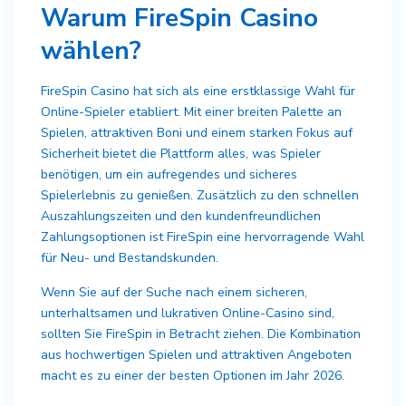
Warum FireSpin Casino
wählen?
FireSpin Casino hat sich als eine erstklassige Wahl für
Online-Spieler etabliert. Mit einer breiten Palette an
Spielen, attraktiven Boni und einem starken Fokus auf
Sicherheit bietet die Plattform alles, was Spieler
benötigen, um ein aufregendes und sicheres
Spielerlebnis zu genießen. Zusätzlich zu den schnellen
Auszahlungszeiten und den kundenfreundlichen
Zahlungsoptionen ist FireSpin eine hervorragende Wahl
für Neu- und Bestandskunden.
Wenn Sie auf der Suche nach einem sicheren,
unterhaltsamen und lukrativen Online-Casino sind,
sollten Sie FireSpin in Betracht ziehen. Die Kombination
aus hochwertigen Spielen und attraktiven Angeboten
macht es zu einer der besten Optionen im Jahr 2026.