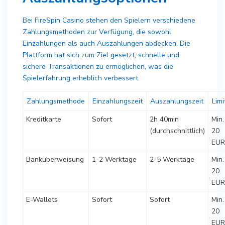
Bei FireSpin Casino stehen den Spielern verschiedene
Zahlungsmethoden zur Verfügung, die sowohl
Einzahlungen als auch Auszahlungen abdecken. Die
Plattform hat sich zum Ziel gesetzt, schnelle und
sichere Transaktionen zu ermöglichen, was die
Spielerfahrung erheblich verbessert.
Zahlungsmethode
Einzahlungszeit
Auszahlungszeit
Limi
Kreditkarte
Sofort
2h 40min
Min.
(durchschnittlich)
20
EUR
Banküberweisung
1-2 Werktage
2-5 Werktage
Min.
20
EUR
E-Wallets
Sofort
Sofort
Min.
20
EUR