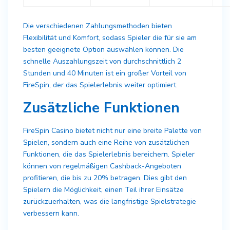
Die verschiedenen Zahlungsmethoden bieten
Flexibilität und Komfort, sodass Spieler die für sie am
besten geeignete Option auswählen können. Die
schnelle Auszahlungszeit von durchschnittlich 2
Stunden und 40 Minuten ist ein großer Vorteil von
FireSpin, der das Spielerlebnis weiter optimiert.
Zusätzliche Funktionen
FireSpin Casino bietet nicht nur eine breite Palette von
Spielen, sondern auch eine Reihe von zusätzlichen
Funktionen, die das Spielerlebnis bereichern. Spieler
können von regelmäßigen Cashback-Angeboten
profitieren, die bis zu 20% betragen. Dies gibt den
Spielern die Möglichkeit, einen Teil ihrer Einsätze
zurückzuerhalten, was die langfristige Spielstrategie
verbessern kann.