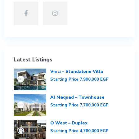
Latest Listings
Vinci – Standalone Villa
Starting Price
7,900,000 EGP
Al Maqsad – Townhouse
Starting Price
7,700,000 EGP
O West – Duplex
Starting Price
4,760,000 EGP