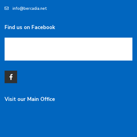
info@bercadia.net
Find us on Facebook
Visit our Main Office