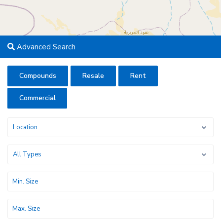
Advanced Search
Compounds
Resale
Rent
Commercial
Location
All Types