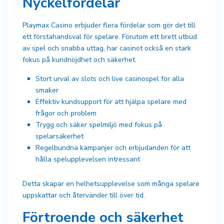
Nyckelfördelar
Playmax Casino erbjuder flera fördelar som gör det till
ett förstahandsval för spelare. Förutom ett brett utbud
av spel och snabba uttag, har casinot också en stark
fokus på kundnöjdhet och säkerhet.
Stort urval av slots och live casinospel för alla
smaker
Effektiv kundsupport för att hjälpa spelare med
frågor och problem
Trygg och säker spelmiljö med fokus på
spelarsäkerhet
Regelbundna kampanjer och erbjudanden för att
hålla spelupplevelsen intressant
Detta skapar en helhetsupplevelse som många spelare
uppskattar och återvänder till över tid.
Förtroende och säkerhet