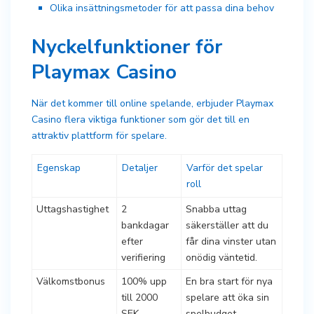
Olika insättningsmetoder för att passa dina behov
Nyckelfunktioner för
Playmax Casino
När det kommer till online spelande, erbjuder Playmax
Casino flera viktiga funktioner som gör det till en
attraktiv plattform för spelare.
Egenskap
Detaljer
Varför det spelar
roll
Uttagshastighet
2
Snabba uttag
bankdagar
säkerställer att du
efter
får dina vinster utan
verifiering
onödig väntetid.
Välkomstbonus
100% upp
En bra start för nya
till 2000
spelare att öka sin
SEK
spelbudget.