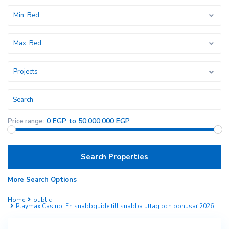
Min. Bed
Max. Bed
Projects
0 EGP to 50,000,000 EGP
Price range:
More Search Options
Home
public
Playmax Casino: En snabbguide till snabba uttag och bonusar 2026