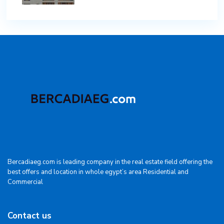
Bercadiaeg.com is leading company in the real estate field offering the
best offers and location in whole egypt’s area Residential and
Commercial
Contact us