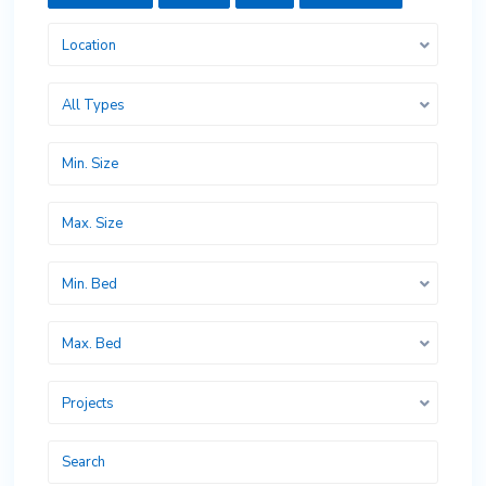
Location
All Types
Min. Bed
Max. Bed
Projects