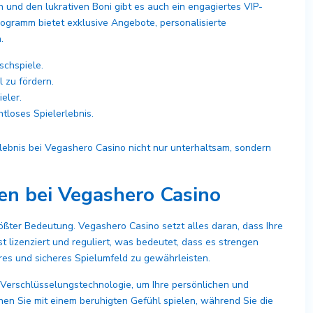
und den lukrativen Boni gibt es auch ein engagiertes VIP-
rogramm bietet exklusive Angebote, personalisierte
.
schspiele.
 zu fördern.
eler.
tloses Spielerlebnis.
erlebnis bei Vegashero Casino nicht nur unterhaltsam, sondern
uen bei Vegashero Casino
rößter Bedeutung. Vegashero Casino setzt alles daran, dass Ihre
t lizenziert und reguliert, was bedeutet, dass es strengen
ires und sicheres Spielumfeld zu gewährleisten.
 Verschlüsselungstechnologie, um Ihre persönlichen und
nen Sie mit einem beruhigten Gefühl spielen, während Sie die