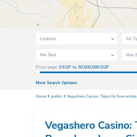
Location
All T
Min. Bed
Max. 
0 EGP to 50,000,000 EGP
Price range:
More Search Options
Home
public
Vegashero Casino: Tipps für Ihren erste
Vegashero Casino: T