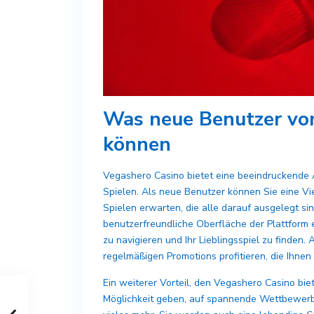
Was neue Benutzer vo
können
Vegashero Casino bietet eine beeindruckende 
Spielen. Als neue Benutzer können Sie eine Vi
Spielen erwarten, die alle darauf ausgelegt sin
benutzerfreundliche Oberfläche der Plattform 
zu navigieren und Ihr Lieblingsspiel zu finde
regelmäßigen Promotions profitieren, die Ihnen 
Ein weiterer Vorteil, den Vegashero Casino biete
Möglichkeit geben, auf spannende Wettbewerbe