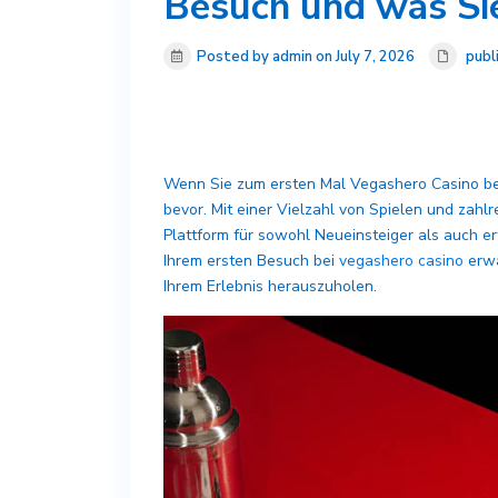
Besuch und was Si
Posted by admin on July 7, 2026
publ
Wenn Sie zum ersten Mal Vegashero Casino bes
bevor. Mit einer Vielzahl von Spielen und zah
Plattform für sowohl Neueinsteiger als auch er
Ihrem ersten Besuch bei
vegashero casino
erwa
Ihrem Erlebnis herauszuholen.