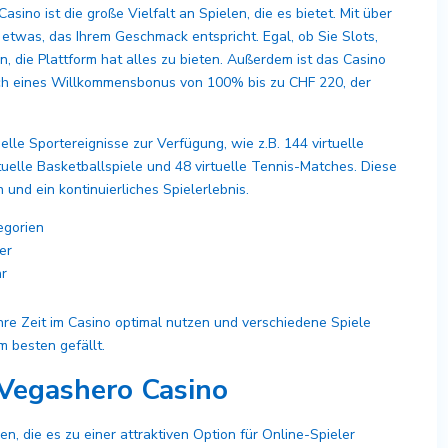
ino ist die große Vielfalt an Spielen, die es bietet. Mit über
h etwas, das Ihrem Geschmack entspricht. Egal, ob Sie Slots,
, die Plattform hat alles zu bieten. Außerdem ist das Casino
ßlich eines Willkommensbonus von 100% bis zu CHF 220, der
uelle Sportereignisse zur Verfügung, wie z.B. 144 virtuelle
rtuelle Basketballspiele und 48 virtuelle Tennis-Matches. Diese
und ein kontinuierliches Spielerlebnis.
egorien
er
ar
re Zeit im Casino optimal nutzen und verschiedene Spiele
 besten gefällt.
 Vegashero Casino
n, die es zu einer attraktiven Option für Online-Spieler