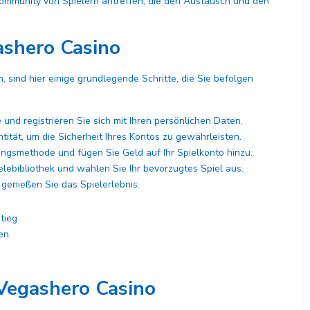
Community von Spielern antreffen, die den Austausch und den
ashero Casino
, sind hier einige grundlegende Schritte, die Sie befolgen
nd registrieren Sie sich mit Ihren persönlichen Daten.
ntität, um die Sicherheit Ihres Kontos zu gewährleisten.
gsmethode und fügen Sie Geld auf Ihr Spielkonto hinzu.
lebibliothek und wählen Sie Ihr bevorzugtes Spiel aus.
genießen Sie das Spielerlebnis.
tieg
nen
 Vegashero Casino