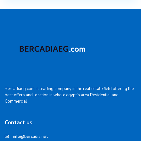
Bercadiaeg.com is leading company in the real estate field offering the
best offers and location in whole egypt’s area Residential and
Commercial
Contact us
info@bercadia.net