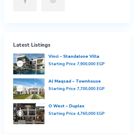
Latest Listings
Vinci – Standalone Villa
Starting Price
7,900,000 EGP
Al Maqsad – Townhouse
Starting Price
7,700,000 EGP
O West – Duplex
Starting Price
4,760,000 EGP