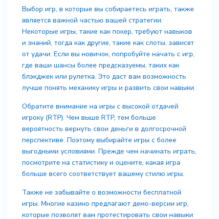
Выбор игр, в которые вы собираетесь играть, также
является важной частью вашей стратегии.
Некоторые игры, такие как покер, требуют навыков
и знаний, тогда как другие, такие как слоты, зависят
от удачи. Если вы новичок, попробуйте начать с игр,
где ваши шансы более предсказуемы, таких как
блэкджек или рулетка. Это даст вам возможность
лучше понять механику игры и развить свои навыки.
Обратите внимание на игры с высокой отдачей
игроку (RTP). Чем выше RTP, тем больше
вероятность вернуть свои деньги в долгосрочной
перспективе. Поэтому выбирайте игры с более
выгодными условиями. Прежде чем начинать играть,
посмотрите на статистику и оцените, какая игра
больше всего соответствует вашему стилю игры.
Также не забывайте о возможности бесплатной
игры. Многие казино предлагают демо-версии игр,
которые позволят вам протестировать свои навыки