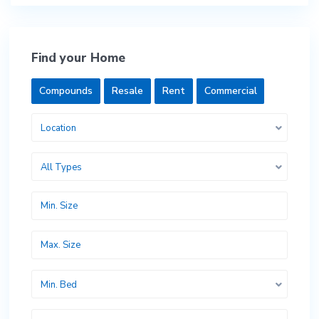
Find your Home
Compounds
Resale
Rent
Commercial
Location
All Types
Min. Bed