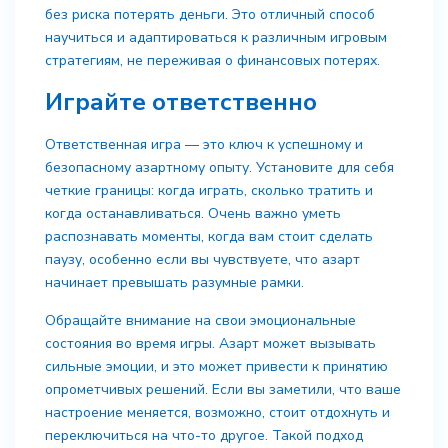
без риска потерять деньги. Это отличный способ
научиться и адаптироваться к различным игровым
стратегиям, не переживая о финансовых потерях.
Играйте ответственно
Ответственная игра — это ключ к успешному и
безопасному азартному опыту. Установите для себя
четкие границы: когда играть, сколько тратить и
когда останавливаться. Очень важно уметь
распознавать моменты, когда вам стоит сделать
паузу, особенно если вы чувствуете, что азарт
начинает превышать разумные рамки.
Обращайте внимание на свои эмоциональные
состояния во время игры. Азарт может вызывать
сильные эмоции, и это может привести к принятию
опрометчивых решений. Если вы заметили, что ваше
настроение меняется, возможно, стоит отдохнуть и
переключиться на что-то другое. Такой подход