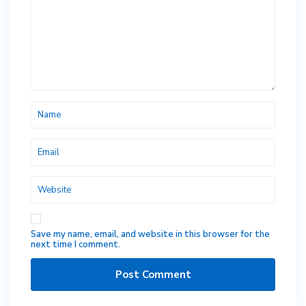
Save my name, email, and website in this browser for the
next time I comment.