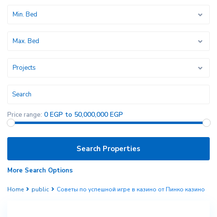
Min. Bed
Max. Bed
Projects
0 EGP to 50,000,000 EGP
Price range:
More Search Options
Home
public
Советы по успешной игре в казино от Пинко казино