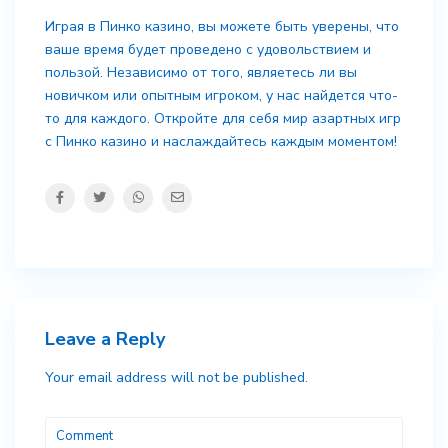
Играя в Пинко казино, вы можете быть уверены, что
ваше время будет проведено с удовольствием и
пользой. Независимо от того, являетесь ли вы
новичком или опытным игроком, у нас найдется что-
то для каждого. Откройте для себя мир азартных игр
с Пинко казино и наслаждайтесь каждым моментом!
Leave a Reply
Your email address will not be published.