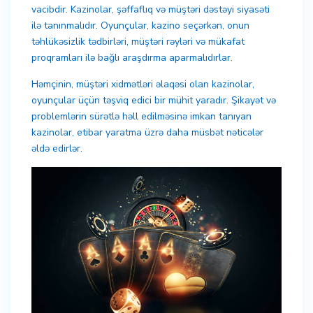
vacibdir. Kazinolar, şəffaflıq və müştəri dəstəyi siyasəti
ilə tanınmalıdır. Oyunçular, kazino seçərkən, onun
təhlükəsizlik tədbirləri, müştəri rəyləri və mükafat
proqramları ilə bağlı araşdırma aparmalıdırlar.
Həmçinin, müştəri xidmətləri əlaqəsi olan kazinolar,
oyunçular üçün təşviq edici bir mühit yaradır. Şikayət və
problemlərin sürətlə həll edilməsinə imkan tanıyan
kazinolar, etibar yaratma üzrə daha müsbət nəticələr
əldə edirlər.