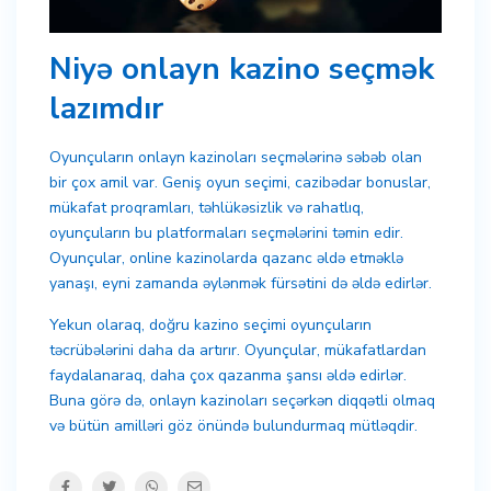
Niyə onlayn kazino seçmək
lazımdır
Oyunçuların onlayn kazinoları seçmələrinə səbəb olan
bir çox amil var. Geniş oyun seçimi, cazibədar bonuslar,
mükafat proqramları, təhlükəsizlik və rahatlıq,
oyunçuların bu platformaları seçmələrini təmin edir.
Oyunçular, online kazinolarda qazanc əldə etməklə
yanaşı, eyni zamanda əylənmək fürsətini də əldə edirlər.
Yekun olaraq, doğru kazino seçimi oyunçuların
təcrübələrini daha da artırır. Oyunçular, mükafatlardan
faydalanaraq, daha çox qazanma şansı əldə edirlər.
Buna görə də, onlayn kazinoları seçərkən diqqətli olmaq
və bütün amilləri göz önündə bulundurmaq mütləqdir.