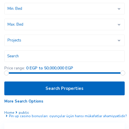
Min. Bed
Max. Bed
Projects
0 EGP to 50,000,000 EGP
Price range:
More Search Options
Home
public
Pin up casino bonusları: oyunçular üçün hansı mükafatlar əhəmiyyətlidir?