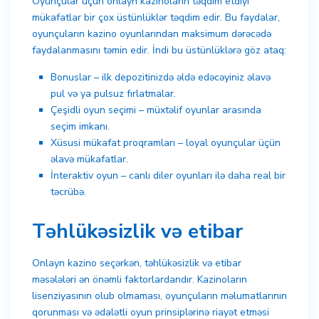
Oyunçular üçün onlayn kazinoların təqdim etdiyi
mükafatlar bir çox üstünlüklər təqdim edir. Bu faydalar,
oyunçuların kazino oyunlarından maksimum dərəcədə
faydalanmasını təmin edir. İndi bu üstünlüklərə göz ataq:
Bonuslar – ilk depozitinizdə əldə edəcəyiniz əlavə
pul və ya pulsuz fırlatmalar.
Çeşidli oyun seçimi – müxtəlif oyunlar arasında
seçim imkanı.
Xüsusi mükafat proqramları – loyal oyunçular üçün
əlavə mükafatlar.
İnteraktiv oyun – canlı diler oyunları ilə daha real bir
təcrübə.
Təhlükəsizlik və etibar
Onlayn kazino seçərkən, təhlükəsizlik və etibar
məsələləri ən önəmli faktorlardandır. Kazinoların
lisenziyasının olub olmaması, oyunçuların məlumatlarının
qorunması və ədalətli oyun prinsiplərinə riayət etməsi