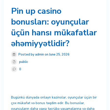
Pin up casino
bonusları: oyunçular
üçün hansı mükafatlar
əhəmiyyətlidir?
Posted by admin on June 25, 2026
public
0
Bugünkü dünyada onlayn kazinolar, oyunçular üçün bir
çox mükafat və bonus təqdim edir. Bu bonuslar,
oyunçuların daha yaxşı təcrübə yaşamalarına və daha