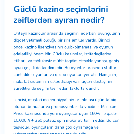
Güclü kazino seçimlərini
zəiflərdən ayıran nədir?
Onlayn kazinolar arasında seçimini edərkən, oyunçuların
diqqət yetirməli olduğu bir sıra amillər vardır. Birinci
öncə, kazino lisenziyasının olub-olmaması və oyunun
ədalətliliyi önəmlidir. Güclü kazinolar, istifadəçilərinə
etibarlı və təhlükəsiz mühit təqdim etməklə yanaşı, geniş
oyun çeşidi də təqdim edir. Bu oyunlar arasında slotlar,
canlı diler oyunları və qəzəb oyunları yer alır. Həmçinin,
mükafat sisteminin cəlbediciliyi və müştəri dəstəyinin
sürətliliyi də seçimi təsir edən faktorlardandır.
İkincisi, müştəri məmnuniyyətinin artırılması üçün tətbiq
olunan bonuslar və promosyonlar da vacibdir. Məsələn,
Pinco kazinosunda yeni oyunçular üçün 150% -ə qədər
10,000 ₼ + 250 pulsuz spin mükafatı təmin edilir. Bu cür
təşviqlər, oyunçuların daha çox oynamağa və