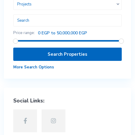
Projects
Price range:
0 EGP to 50,000,000 EGP
More Search Options
Social Links: