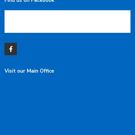
Find us on Facebook
Visit our Main Office