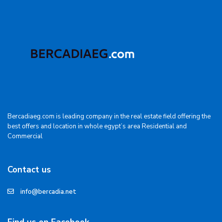
Bercadiaeg.com is leading company in the real estate field offering the
best offers and location in whole egypt’s area Residential and
Commercial
Contact us
info@bercadia.net