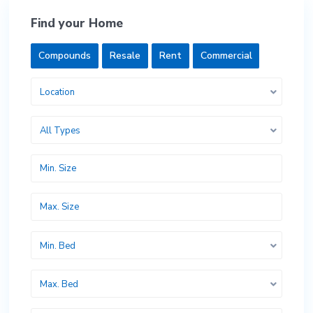
Find your Home
Compounds
Resale
Rent
Commercial
Location
All Types
Min. Bed
Max. Bed