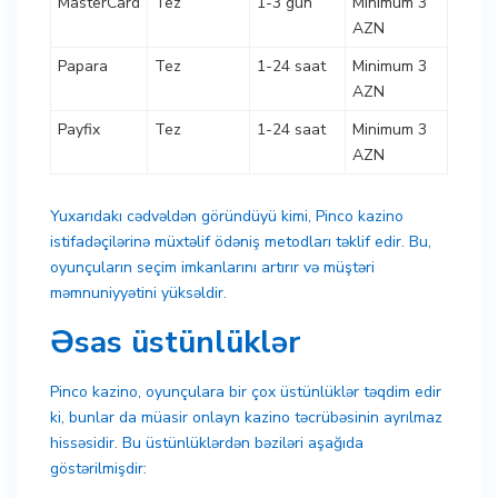
MasterCard
Tez
1-3 gün
Minimum 3
AZN
Papara
Tez
1-24 saat
Minimum 3
AZN
Payfix
Tez
1-24 saat
Minimum 3
AZN
Yuxarıdakı cədvəldən göründüyü kimi, Pinco kazino
istifadəçilərinə müxtəlif ödəniş metodları təklif edir. Bu,
oyunçuların seçim imkanlarını artırır və müştəri
məmnuniyyətini yüksəldir.
Əsas üstünlüklər
Pinco kazino, oyunçulara bir çox üstünlüklər təqdim edir
ki, bunlar da müasir onlayn kazino təcrübəsinin ayrılmaz
hissəsidir. Bu üstünlüklərdən bəziləri aşağıda
göstərilmişdir: