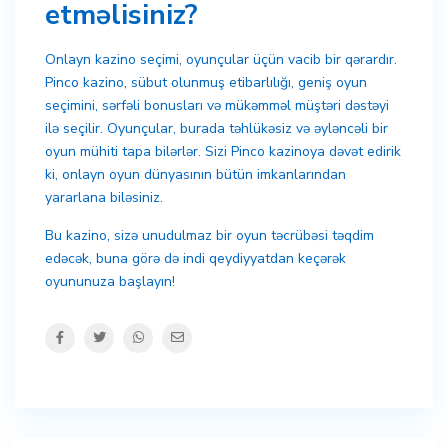
etməlisiniz?
Onlayn kazino seçimi, oyunçular üçün vacib bir qərardır.
Pinco kazino, sübut olunmuş etibarlılığı, geniş oyun
seçimini, sərfəli bonusları və mükəmməl müştəri dəstəyi
ilə seçilir. Oyunçular, burada təhlükəsiz və əyləncəli bir
oyun mühiti tapa bilərlər. Sizi Pinco kazinoya dəvət edirik
ki, onlayn oyun dünyasının bütün imkanlarından
yararlana biləsiniz.
Bu kazino, sizə unudulmaz bir oyun təcrübəsi təqdim
edəcək, buna görə də indi qeydiyyatdan keçərək
oyununuza başlayın!