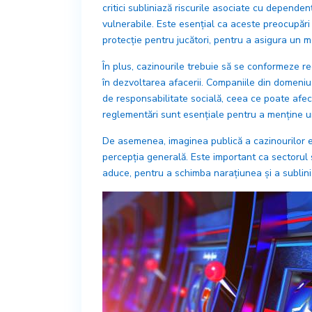
critici subliniază riscurile asociate cu depende
vulnerabile. Este esențial ca aceste preocupări
protecție pentru jucători, pentru a asigura un m
În plus, cazinourile trebuie să se conformeze re
în dezvoltarea afacerii. Companiile din domeniu 
de responsabilitate socială, ceea ce poate afec
reglementări sunt esențiale pentru a menține un 
De asemenea, imaginea publică a cazinourilor e
percepția generală. Este important ca sectorul 
aduce, pentru a schimba narațiunea și a sublinia