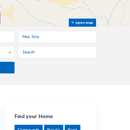
open map
Find your Home
Compounds
Resale
Rent