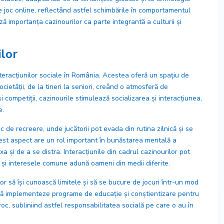
 joc online, reflectând astfel schimbările în comportamentul
ă importanța cazinourilor ca parte integrantă a culturii și
ilor
teracțiunilor sociale în România. Acestea oferă un spațiu de
cietății, de la tineri la seniori, creând o atmosferă de
 competiții, cazinourile stimulează socializarea și interacțiunea,
e.
 de recreere, unde jucătorii pot evada din rutina zilnică și se
est aspect are un rol important în bunăstarea mentală a
xa și de a se distra. Interacțiunile din cadrul cazinourilor pot
e și interesele comune adună oameni din medii diferite.
or să își cunoască limitele și să se bucure de jocuri într-un mod
să implementeze programe de educație și conștientizare pentru
c, subliniind astfel responsabilitatea socială pe care o au în