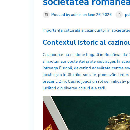
societatea române
Posted by admin on June 26, 2026
pu
Importanța culturală a cazinourilor în societa
Contextul istoric al cazino
Cazinourile au o istorie bogată în România, dat
simboluri ale opulenței și ale distracției. În ace
întreaga Europă, devenind adevărate centre socia
jocului și a întâlnirilor sociale, promovând inte
prezent, Zinx Casino joacă un rol semnificativ
jucători din diverse colțuri ale țării.