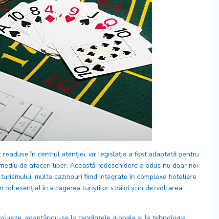
eaduse în centrul atenției, iar legislația a fost adaptată pentru
 mediu de afaceri liber. Această redeschidere a adus nu doar noi
a turismului, multe cazinouri fiind integrate în complexe hoteliere
 rol esențial în atragerea turiștilor străini și în dezvoltarea
volueze, adaptându-se la tendințele globale și la tehnologia