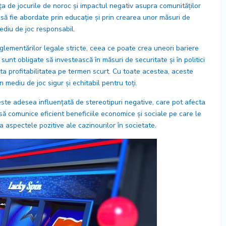
nța de jocurile de noroc și impactul negativ asupra comunităților
 să fie abordate prin educație și prin crearea unor măsuri de
ediu de joc responsabil.
glementărilor legale stricte, ceea ce poate crea uneori bariere
sunt obligate să investească în măsuri de securitate și în politici
ta profitabilitatea pe termen scurt. Cu toate acestea, aceste
mediu de joc sigur și echitabil pentru toți.
ste adesea influențată de stereotipuri negative, care pot afecta
să comunice eficient beneficiile economice și sociale pe care le
 aspectele pozitive ale cazinourilor în societate.