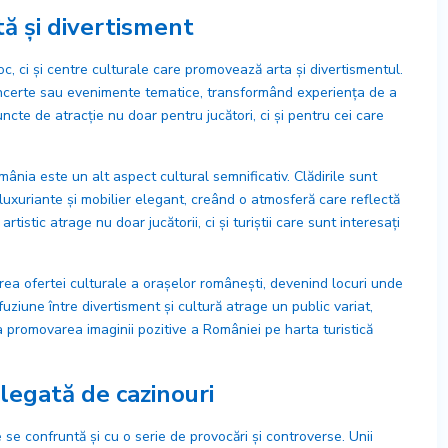
tă și divertisment
oc, ci și centre culturale care promovează arta și divertismentul.
oncerte sau evenimente tematice, transformând experiența de a
uncte de atracție nu doar pentru jucători, ci și pentru cei care
ânia este un alt aspect cultural semnificativ. Clădirile sunt
uxuriante și mobilier elegant, creând o atmosferă care reflectă
artistic atrage nu doar jucătorii, ci și turiștii care sunt interesați
carea ofertei culturale a orașelor românești, devenind locuri unde
uziune între divertisment și cultură atrage un public variat,
la promovarea imaginii pozitive a României pe harta turistică
 legată de cazinouri
 se confruntă și cu o serie de provocări și controverse. Unii