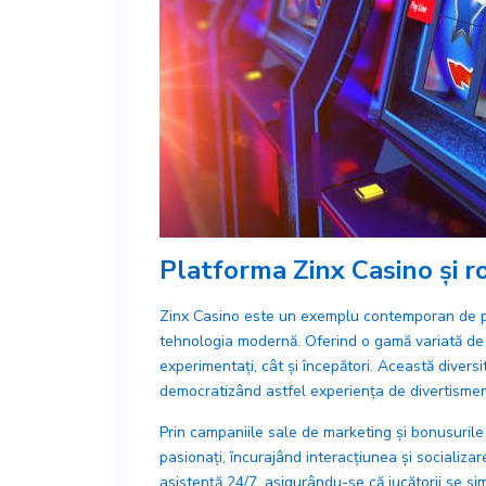
Platforma Zinx Casino și r
Zinx Casino este un exemplu contemporan de pla
tehnologia modernă. Oferind o gamă variată de joc
experimentați, cât și începători. Această diversi
democratizând astfel experiența de divertismen
Prin campaniile sale de marketing și bonusurile
pasionați, încurajând interacțiunea și socializa
asistență 24/7, asigurându-se că jucătorii se simt s