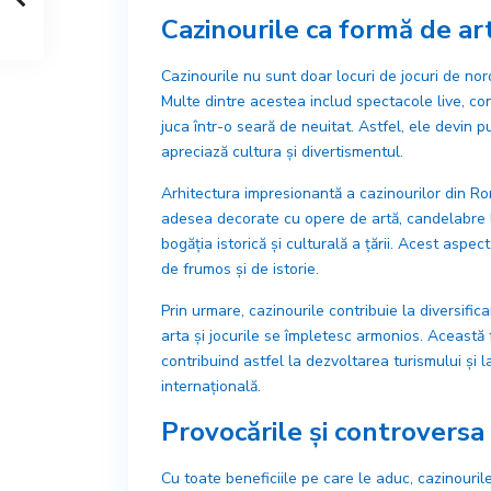
Cazinourile ca formă de ar
Cazinourile nu sunt doar locuri de jocuri de nor
Multe dintre acestea includ spectacole live, c
juca într-o seară de neuitat. Astfel, ele devin p
apreciază cultura și divertismentul.
Arhitectura impresionantă a cazinourilor din Rom
adesea decorate cu opere de artă, candelabre l
bogăția istorică și culturală a țării. Acest aspect 
de frumos și de istorie.
Prin urmare, cazinourile contribuie la diversifi
arta și jocurile se împletesc armonios. Această f
contribuind astfel la dezvoltarea turismului și 
internațională.
Provocările și controversa
Cu toate beneficiile pe care le aduc, cazinourile