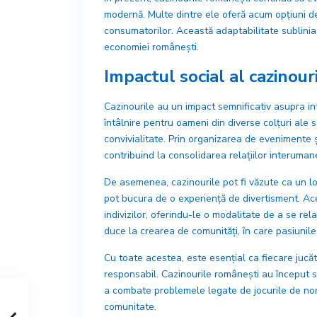
modernă. Multe dintre ele oferă acum opțiuni de
consumatorilor. Această adaptabilitate subliniaz
economiei românești.
Impactul social al cazinour
Cazinourile au un impact semnificativ asupra in
întâlnire pentru oameni din diverse colțuri ale so
convivialitate. Prin organizarea de evenimente și
contribuind la consolidarea relațiilor interuman
De asemenea, cazinourile pot fi văzute ca un loc
pot bucura de o experiență de divertisment. Ac
indivizilor, oferindu-le o modalitate de a se rela
duce la crearea de comunități, în care pasiunil
Cu toate acestea, este esențial ca fiecare jucăt
responsabil. Cazinourile românești au început 
a combate problemele legate de jocurile de noro
comunitate.