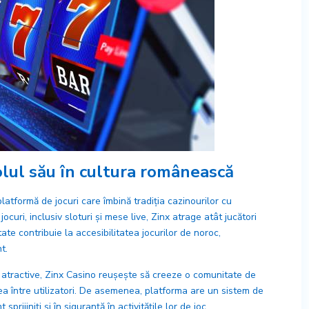
olul său în cultura românească
tformă de jocuri care îmbină tradiția cazinourilor cu
uri, inclusiv sloturi și mese live, Zinx atrage atât jucători
tate contribuie la accesibilitatea jocurilor de noroc,
t.
 atractive, Zinx Casino reușește să creeze o comunitate de
rea între utilizatori. De asemenea, platforma are un sistem de
prijiniți și în siguranță în activitățile lor de joc.