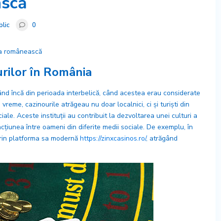
ască
blic
0
tea românească
urilor în România
ând încă din perioada interbelică, când acestea erau considerate
a vreme, cazinourile atrăgeau nu doar localnici, ci și turiști din
le. Aceste instituții au contribuit la dezvoltarea unei culturi a
racțiunea între oameni din diferite medii sociale. De exemplu, în
 prin platforma sa modernă
https://zinxcasinos.ro/
, atrăgând