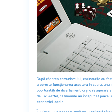
După căderea comunismului, cazinourile au fost r
a permite funcționarea acestora în cadrul unui
oportunități de divertisment, ci și o revigorare 
de lux. Astfel, cazinourile au început să joace un
economiei locale.
În prezent, cazinourile românești continuă să e