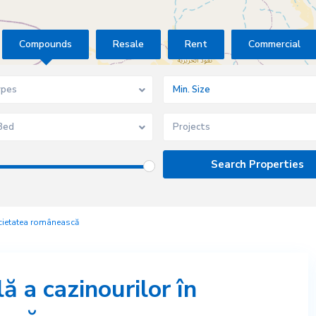
Compounds
Resale
Rent
Commercial
ypes
Bed
Projects
ocietatea românească
ă a cazinourilor în