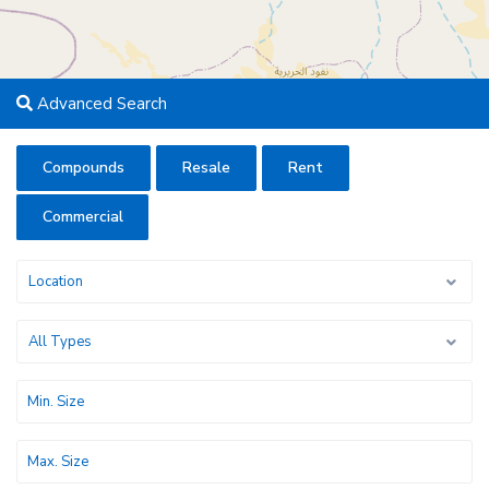
Advanced Search
Compounds
Resale
Rent
Commercial
Location
All Types