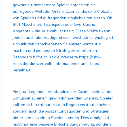
gewandelt. Immer mehr Spieler entdecken die
aufregende Welt der Online-Casinos, die eine Vielzahl
von Spielen und aufregenden Möglichkeiten bieten. Ob
Slot-Maschinen, Tischspiele oder Live-Casino-
Angebote – die Auswahl ist riesig. Diese Vielfalt kann
jedoch auch überwältigend sein, weshalb es wichtig ist,
sich mit den verschiedenen Spielarten vertraut zu
machen und die besten Strategien zu erlernen.
Besonders hilfreich ist die Webseite
https://ruby-
reels.de/
, die wertvolle Informationen und Tipps
bereithält.
Ein grundlegendes Verständnis der Casinospiele ist der
Schlüssel zu einem gewinnbringenden Erlebnis. Spieler
sollten sich nicht nur mit den Regeln vertraut machen,
sondern auch die Auszahlungsquoten und Strategien
hinter den einzelnen Spielen kennen. Dies ermöglicht
nicht nur eine bessere Entscheidungsfindung, sondern