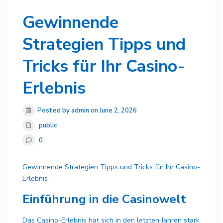
Gewinnende
Strategien Tipps und
Tricks für Ihr Casino-
Erlebnis
Posted by admin on June 2, 2026
public
0
Gewinnende Strategien Tipps und Tricks für Ihr Casino-
Erlebnis
Einführung in die Casinowelt
Das Casino-Erlebnis hat sich in den letzten Jahren stark