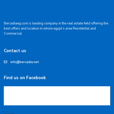
Bercadiaeg.com is leading company in the real estate field offering the
best offers and location in whole egypt’s area Residential and
Commercial
Contact us
info@bercadia.net
Find us on Facebook