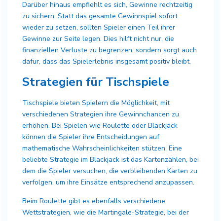
Darüber hinaus empfiehlt es sich, Gewinne rechtzeitig
zu sichern. Statt das gesamte Gewinnspiel sofort
wieder zu setzen, sollten Spieler einen Teil ihrer
Gewinne zur Seite legen. Dies hilft nicht nur, die
finanziellen Verluste zu begrenzen, sondern sorgt auch
dafür, dass das Spielerlebnis insgesamt positiv bleibt.
Strategien für Tischspiele
Tischspiele bieten Spielern die Möglichkeit, mit
verschiedenen Strategien ihre Gewinnchancen zu
erhöhen. Bei Spielen wie Roulette oder Blackjack
können die Spieler ihre Entscheidungen auf
mathematische Wahrscheinlichkeiten stützen. Eine
beliebte Strategie im Blackjack ist das Kartenzählen, bei
dem die Spieler versuchen, die verbleibenden Karten zu
verfolgen, um ihre Einsätze entsprechend anzupassen.
Beim Roulette gibt es ebenfalls verschiedene
Wettstrategien, wie die Martingale-Strategie, bei der