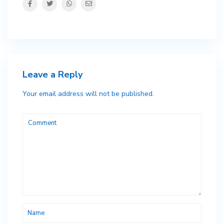
Leave a Reply
Your email address will not be published.