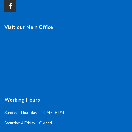
Visit our Main Office
Working Hours
Sunday : Thursday – 10 AM : 6 PM
Saturday & Friday – Closed