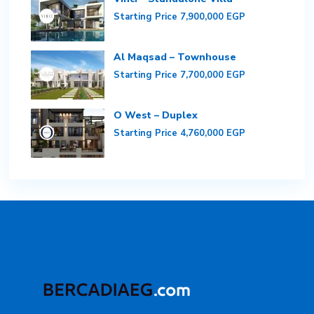
Starting Price
7,900,000 EGP
Al Maqsad – Townhouse
Starting Price
7,700,000 EGP
O West – Duplex
Starting Price
4,760,000 EGP